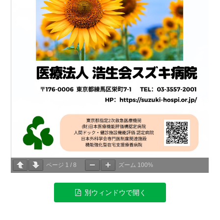
ページ
1
/
8
ズーム
100%
別ウィンドウで開く