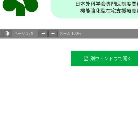
ページ
1
/
8
ズーム
100%
別ウィンドウで開く