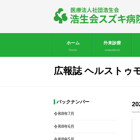
ホーム
外来診療
home
outpatient
広報誌 ヘルストゥ
バックナンバー
2
令和8年7月
令和8年6月
令和8年5月