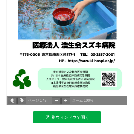
ページ
1
/
8
ズーム
100%
別ウィンドウで開く