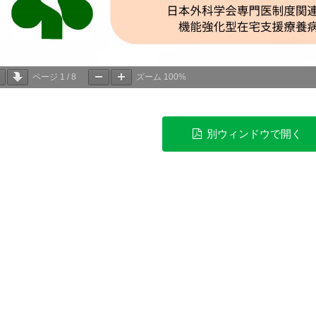
ページ
1
/
8
ズーム
100%
別ウィンドウで開く