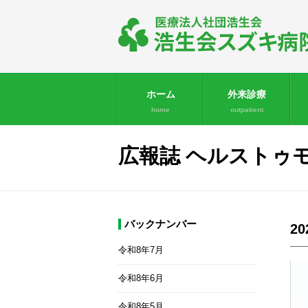
ホーム
外来診療
home
outpatient
広報誌 ヘルストゥ
バックナンバー
2
令和8年7月
令和8年6月
令和8年5月