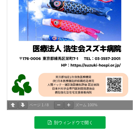
ページ
1
/
8
ズーム
100%
別ウィンドウで開く