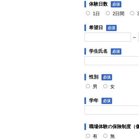
体験日数
必須
1日
2日間
希望日
必須
～
学生氏名
必須
性別
必須
男
女
学年
必須
職場体験の保険制度（
有
無