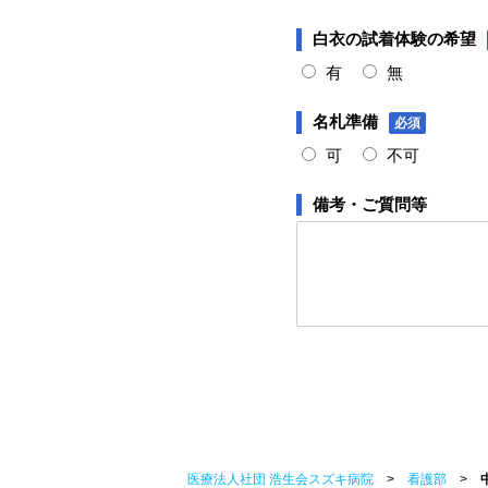
白衣の試着体験の希望
有
無
名札準備
必須
可
不可
備考・ご質問等
医療法人社団 浩生会スズキ病院
>
看護部
>