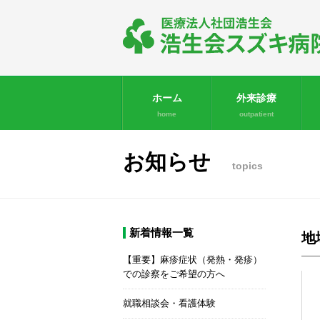
ホーム
外来診療
home
outpatient
お知らせ
topics
新着情報一覧
地
【重要】麻疹症状（発熱・発疹）
での診察をご希望の方へ
就職相談会・看護体験